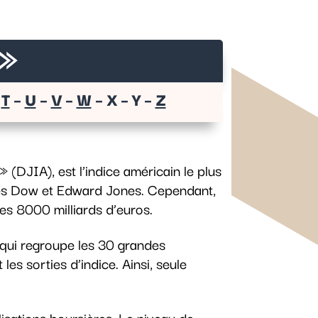
 »
–
T
–
U
–
V
–
W
– X – Y –
Z
(DJIA), est l’indice américain le plus
arles Dow et Edward Jones. Cependant,
 les 8000 milliards d’euros.
qui regroupe les 30 grandes
es sorties d’indice. Ainsi, seule
lisations boursières. Le niveau de