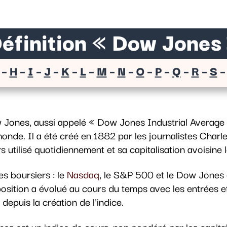
éfinition « Dow Jones
–
H
–
I
–
J
–
K
–
L
–
M
–
N
–
O
–
P
–
Q
–
R
–
S
Jones, aussi appelé « Dow Jones Industrial Average » 
e monde. Il a été créé en 1882 par les journalistes Ch
ours utilisé quotidiennement et sa capitalisation avoisine
es boursiers : le
Nasdaq
, le S&P 500 et le Dow Jones 
ition a évolué au cours du temps avec les entrées et l
depuis la création de l’indice.
nes est un indice de cours, non pondéré par les capita