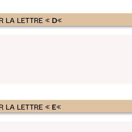
R LA LETTRE «
D
«
R LA LETTRE «
E
«