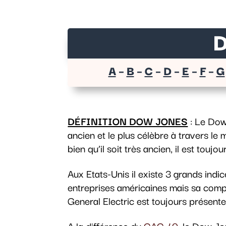
D
A
–
B
–
C
–
D
–
E
–
F
–
G
DÉFINITION DOW JONES
: Le Dow 
ancien et le plus célèbre à travers l
bien qu’il soit très ancien, il est touj
Aux Etats-Unis il existe 3 grands indic
entreprises américaines mais sa compos
General Electric est toujours présente 
A la différence du
CAC 40
, le Dow Jo