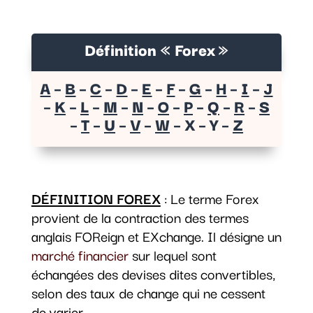
Définition « Forex »
A
–
B
–
C
–
D
–
E
–
F
–
G
–
H
–
I
–
J
–
K
–
L
–
M
–
N
–
O
–
P
–
Q
–
R
–
S
–
T
–
U
–
V
–
W
– X – Y –
Z
DÉFINITION FOREX
: Le terme Forex
provient de la contraction des termes
anglais FOReign et EXchange. Il désigne un
marché financier
sur lequel sont
échangées des devises dites convertibles,
selon des taux de change qui ne cessent
de varier.