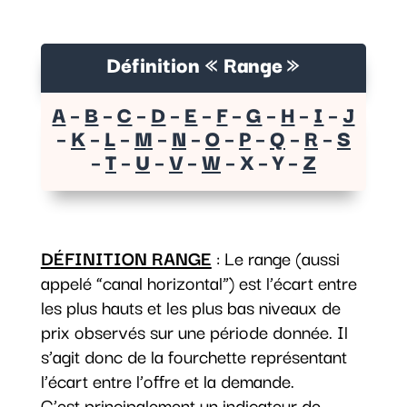
Définition « Range »
A
–
B
–
C
–
D
–
E
–
F
–
G
–
H
–
I
–
J
–
K
–
L
–
M
–
N
–
O
–
P
–
Q
–
R
–
S
–
T
–
U
–
V
–
W
– X – Y –
Z
DÉFINITION RANGE
: Le range (aussi
appelé “canal horizontal”) est l’écart entre
les plus hauts et les plus bas niveaux de
prix observés sur une période donnée. Il
s’agit donc de la fourchette représentant
l’écart entre l’offre et la demande.
C’est principalement un indicateur de